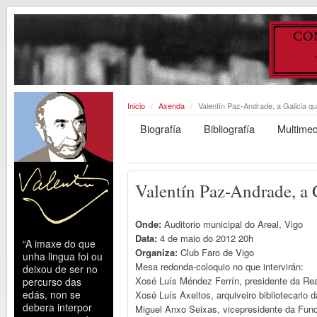
‘A cultura danos
Inicio
/
Axenda
/
Valentín Paz-Andrade, a Galicia q
futuro terá 
Biografía
Bibliografía
Multimed
Valentín Paz-Andrade, a 
Onde:
Auditorio municipal do Areal, Vigo
Data:
4 de maio do 2012 20h
“A imaxe do que
Organiza:
Club Faro de Vigo
unha lingua foi ou
Mesa redonda-coloquio no que intervirán:
deixou de ser no
Xosé Luís Méndez Ferrín, presidente da R
percurso das
edás, non se
Xosé Luís Axeitos, arquiveiro bibliotecario
debera interpor
Miguel Anxo Seixas, vicepresidente da Fun