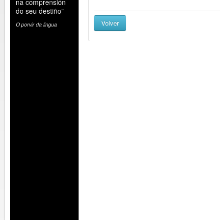
na comprensión
do seu destiño”
Volver
O porvir da lingua
No tramo final do Ano Paz-Andrade queremos 
respostas ás interrogantes que ocuparon o pen
Valentín. As entrevistas que irán alimentando 
ronsel de VPA tratarán de acrecentar o seu leg
análise, indagando nos novos desfíos e nas alte
crise económica e política que atravesamos.